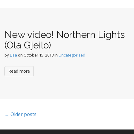
New video! Northern Lights
(Ola Gjeilo)
by
Lisa
on
October 15, 2018
in
Uncategorized
Read more
P
← Older posts
o
s
t