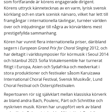
som fortfarande är körens engagerade dirigent.
Körens uttryck kännetecknas av en varm, lyrisk svensk
körklang och en stark scenisk närvaro, vilket har lett till
framgångar i internationella tävlingar, turnéer världen
över och inbjudningar till några av körvärldens mest
prestigefyllda sammanhang.
Kören har vunnit flera internationella priser, däribland
segern i
European Grand Prix for Choral Singing
2012, och
har deltagit i världssymposier för körmusik i Seoul 2014
och Istanbul 2023. Sofia Vokalensemble har turnerat
flitigt i Europa, Asien och Sydafrika och medverkat i
stora produktioner och festivaler såsom Karuizawa
International Choral Festival, Svensk Musikvår, Lund
Choral Festival och Östersjöfestivalen.
Repertoaren rör sig självklart mellan klassiska körverk
av bland andra Bach, Poulenc, Pärt och Schnittke och
nyskriven musik. Kören har uruppfört verk av bland