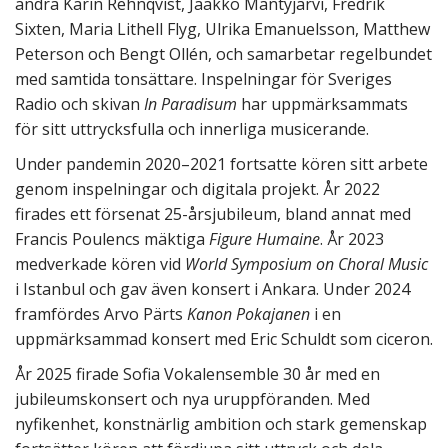
andra Karin Rehnqvist, Jaakko Mäntyjärvi, Fredrik
Sixten, Maria Lithell Flyg, Ulrika Emanuelsson, Matthew
Peterson och Bengt Ollén, och samarbetar regelbundet
med samtida tonsättare. Inspelningar för Sveriges
Radio och skivan
In Paradisum
har uppmärksammats
för sitt uttrycksfulla och innerliga musicerande.
Under pandemin 2020–2021 fortsatte kören sitt arbete
genom inspelningar och digitala projekt. År 2022
firades ett försenat 25-årsjubileum, bland annat med
Francis Poulencs mäktiga
Figure Humaine
. År 2023
medverkade kören vid
World Symposium on Choral Music
i Istanbul och gav även konsert i Ankara. Under 2024
framfördes Arvo Pärts
Kanon Pokajanen
i en
uppmärksammad konsert med Eric Schuldt som ciceron.
År 2025 firade Sofia Vokalensemble 30 år med en
jubileumskonsert och nya uruppföranden. Med
nyfikenhet, konstnärlig ambition och stark gemenskap