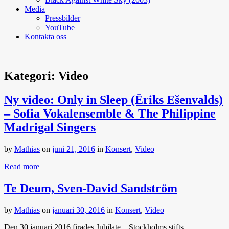
Media
Pressbilder
YouTube
Kontakta oss
Kategori:
Video
Ny video: Only in Sleep (Ēriks Ešenvalds)
– Sofia Vokalensemble & The Philippine
Madrigal Singers
by
Mathias
on
juni 21, 2016
in
Konsert
,
Video
Read more
Te Deum, Sven-David Sandström
by
Mathias
on
januari 30, 2016
in
Konsert
,
Video
Den 30 januari 2016 firades Jubilate – Stockholms stifts