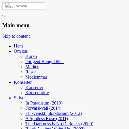
Svenska
Sofia Vokalensemble
Award winning choir with a unique sound, captivating stage presence
and a big heart.
Main menu
Skip to content
Hem
Om oss
Kören
Dirigent Bengt Ollén
Meriter
Resor
Medlemmar
Konserter
Konserter
Konsertarkiv
Skivor
In Paradisum (2019)
Förvårskväll (2014)
Ett svenskt juloratorium (2012)
A Spotless Rose (2011)
The Darkness Is No Darkness (2009)
Black Against White Sky (2003)