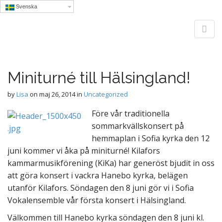
Svenska
M
S
Sofia
k
a
i
i
p
n
Miniturné till Hälsingland!
t
Vokalensemble
m
o
e
by
Lisa
on
maj 26, 2014
in
Uncategorized
c
Award winning choir with a unique sound, captivating stage
n
o
Före vår traditionella
presence and a big heart.
n
u
sommarkvällskonsert på
t
hemmaplan i Sofia kyrka den 12
e
juni kommer vi åka på miniturné! Kilafors
n
t
kammarmusikförening (KiKa) har generöst bjudit in oss
att göra konsert i vackra Hanebo kyrka, belägen
utanför Kilafors. Söndagen den 8 juni gör vi i Sofia
Vokalensemble vår första konsert i Hälsingland.
Välkommen till Hanebo kyrka söndagen den 8 juni kl.