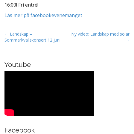
16:00! Fri entré!
Läs mer på facebookevenemanget
P
← Landskap –
Ny video: Landskap med solar
Sommarkvällskonsert 12 juni
→
o
s
t
Youtube
n
a
v
i
g
a
t
i
o
Facebook