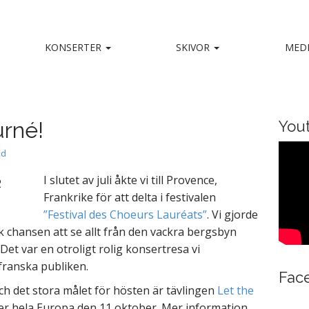
KONSERTER
SKIVOR
MED
kalensemble
nd, captivating stage presence and a big heart.
urné!
You
ed
I slutet av juli åkte vi till Provence,
Frankrike för att delta i festivalen
”Festival des Choeurs Lauréats”
. Vi gjorde
k chansen att se allt från den vackra bergsbyn
Det var en otroligt rolig konsertresa vi
ranska publiken.
Fac
ch det stora målet för hösten är tävlingen
Let the
er hela Europa den 11 oktober. Mer information