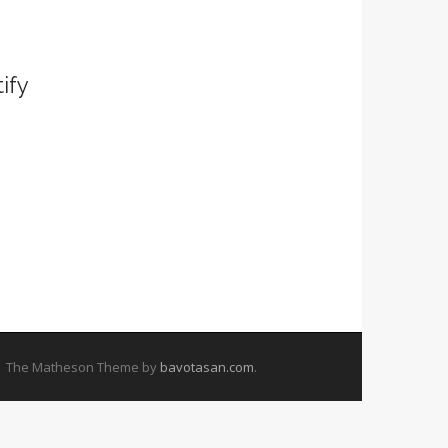
ify
The Matheson Theme by
bavotasan.com
.