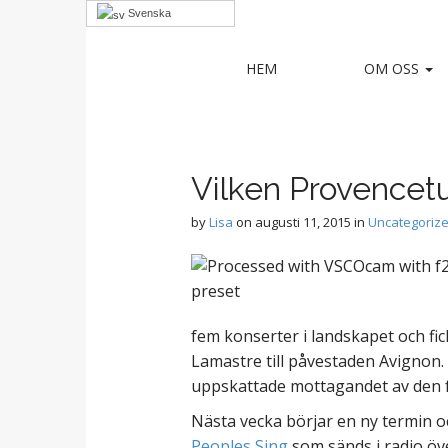
Svenska
M
S
HEM
OM OSS
Sofia Vo
k
a
i
i
p
n
Award winning choir with a unique sou
t
m
o
Vilken Provencet
e
c
n
o
by
Lisa
on
augusti 11, 2015
in
Uncategoriz
n
u
t
e
n
t
fem konserter i landskapet och fic
Lamastre till påvestaden Avignon. 
uppskattade mottagandet av den f
Nästa vecka börjar en ny termin o
Peoples Sing
som sänds i radio öv