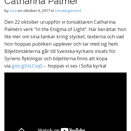
Catharina Palmér
by
Lisa
on
oktober 6, 2017
in
Uncategorized
Den 22 oktober uruppför vi tonsättaren Catharina
Palmérs verk ”In the Enigma of Light”. Här berättar hon
lite mer om sina tankar kring stycket, texterna och vad
hon hoppas publiken upplever och tar med sig hem.
Biljettintäkterna går till Svenska kyrkans insats för
Syriens flyktingar och biljetterna finns att köpa
via
goo.gl/xLCsqS
– hoppas vi ses i Sofia kyrka!