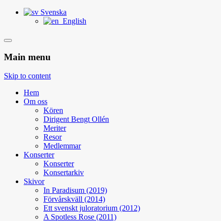
Svenska
English
Sofia Vokalensemble
Award winning choir with a unique sound, captivating stage presence
and a big heart.
Main menu
Skip to content
Hem
Om oss
Kören
Dirigent Bengt Ollén
Meriter
Resor
Medlemmar
Konserter
Konserter
Konsertarkiv
Skivor
In Paradisum (2019)
Förvårskväll (2014)
Ett svenskt juloratorium (2012)
A Spotless Rose (2011)